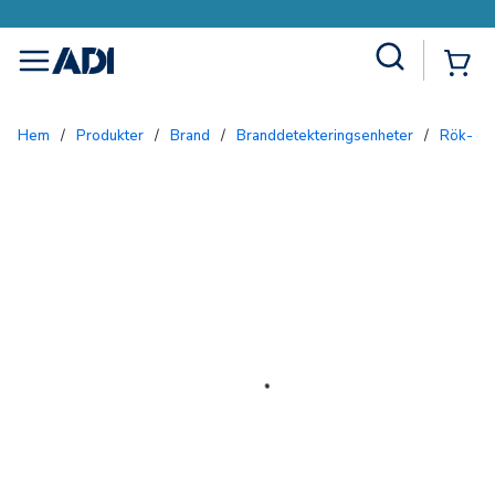
Site Search
{0
menu
Hem
/
Produkter
/
Brand
/
Branddetekteringsenheter
/
Rök- o