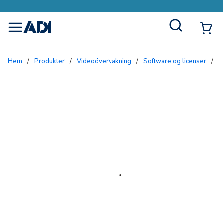
Site Search
{0
menu
Hem
/
Produkter
/
Videoövervakning
/
Software og licenser
/