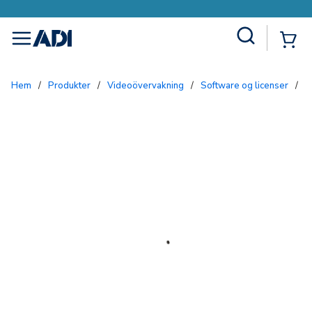
Site Search
{0
menu
Hem
/
Produkter
/
Videoövervakning
/
Software og licenser
/