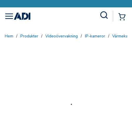
Site Search
{0
menu
Hem
/
Produkter
/
Videoövervakning
/
IP-kameror
/
Värmekam