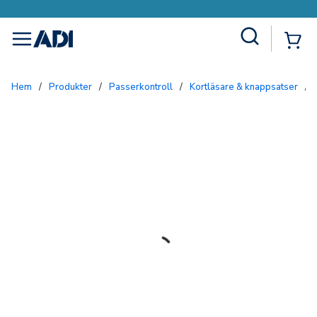
Site Search
{0
menu
Hem
/
Produkter
/
Passerkontroll
/
Kortläsare & knappsatser
/