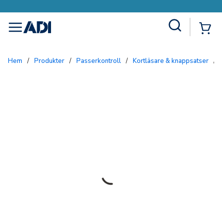
Site Search
{0
menu
Hem
/
Produkter
/
Passerkontroll
/
Kortläsare & knappsatser
/