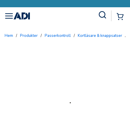
Site Search
{0
menu
Hem
/
Produkter
/
Passerkontroll
/
Kortläsare & knappsatser
/