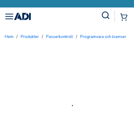
Site Search
{0
menu
Hem
/
Produkter
/
Passerkontroll
/
Programvara och licenser