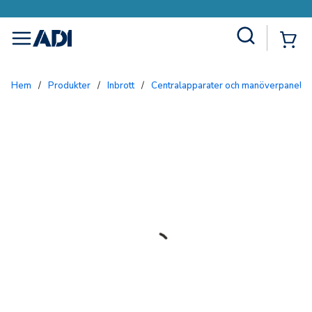
Site Search
{0
menu
Hem
/
Produkter
/
Inbrott
/
Centralapparater och manöverpaneler