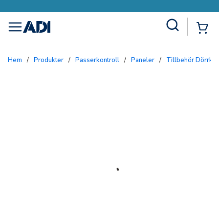
Site Search
{0
menu
Hem
/
Produkter
/
Passerkontroll
/
Paneler
/
Tillbehör Dörrko