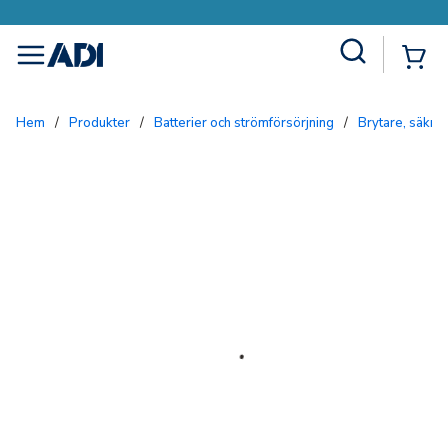
Site Search
{0
menu
Hem
/
Produkter
/
Batterier och strömförsörjning
/
Brytare, säkri