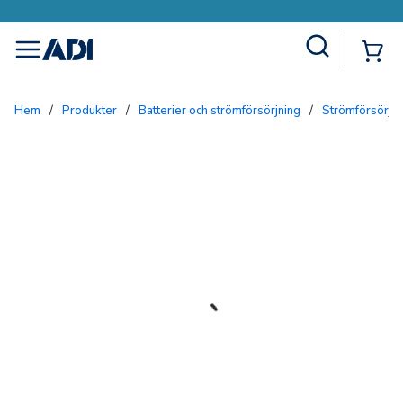
Site Search
{0
menu
Hem
/
Produkter
/
Batterier och strömförsörjning
/
Strömförsörjn