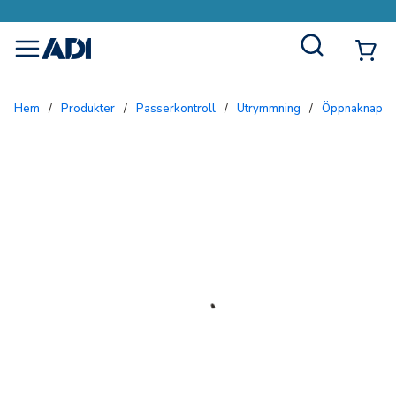
Site Search
{0
menu
Hem
/
Produkter
/
Passerkontroll
/
Utrymmning
/
Öppnaknappa