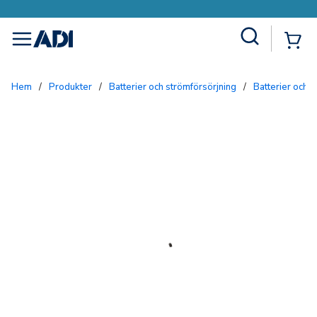
Site Search
{0
menu
Hem
/
Produkter
/
Batterier och strömförsörjning
/
Batterier och 