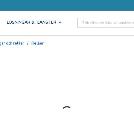
Site Search
LÖSNINGAR & TJÄNSTER
ngar och reläer
/
Reläer