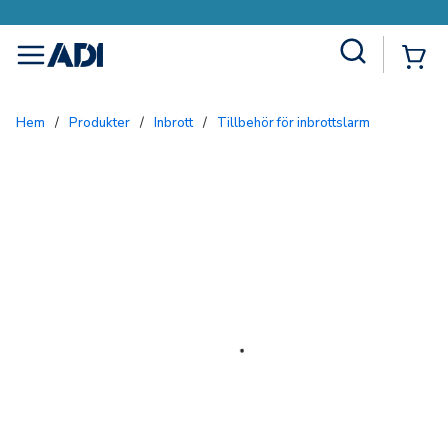
Site Search
{0
menu
Hem
/
Produkter
/
Inbrott
/
Tillbehör för inbrottslarm