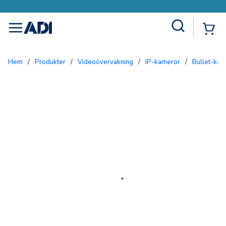
Site Search
{0
menu
Hem
/
Produkter
/
Videoövervakning
/
IP-kameror
/
Bullet-ka