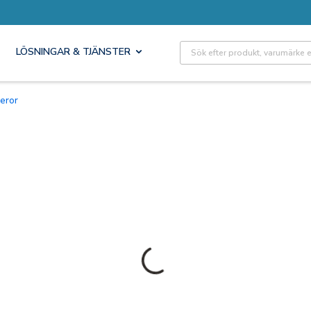
Site Search
LÖSNINGAR & TJÄNSTER
meror