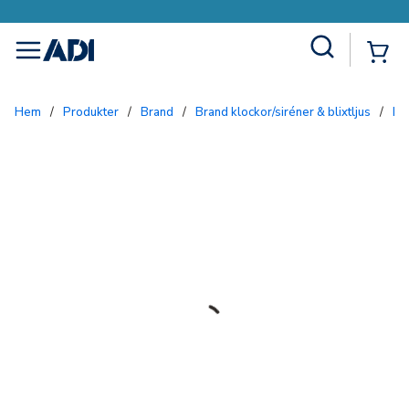
Site Search
{0
menu
Hem
/
Produkter
/
Brand
/
Brand klockor/siréner & blixtljus
/
Bl