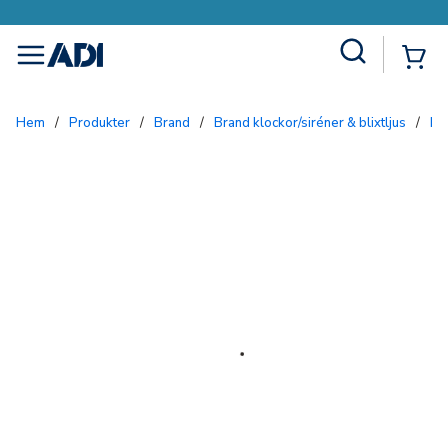
Site Search
{0
menu
Hem
/
Produkter
/
Brand
/
Brand klockor/siréner & blixtljus
/
Bl