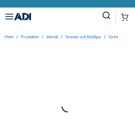
Site Search
{0
menu
Hem
/
Produkter
/
Inbrott
/
Sirener och blixtljus
/
Sirén