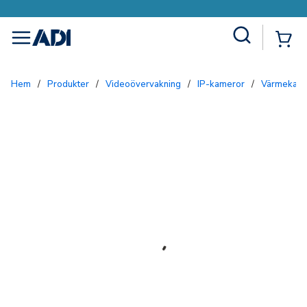
Site Search
{0
menu
Hem
/
Produkter
/
Videoövervakning
/
IP-kameror
/
Värmekam