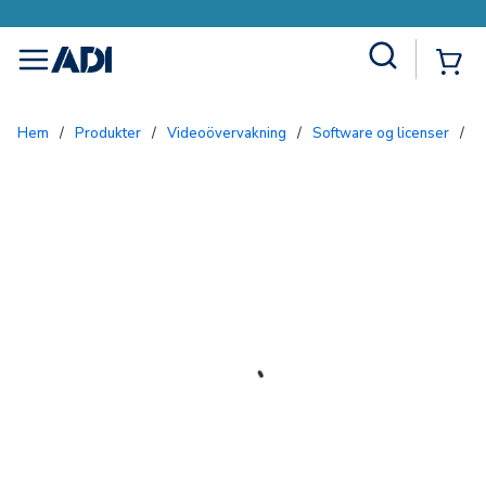
Site Search
{0
menu
Hem
/
Produkter
/
Videoövervakning
/
Software og licenser
/