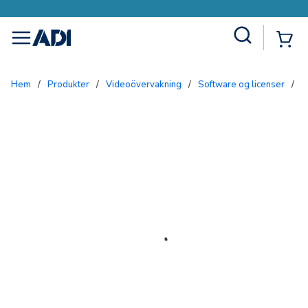
Site Search
{0
menu
Hem
/
Produkter
/
Videoövervakning
/
Software og licenser
/