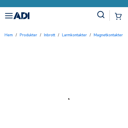
Site Search
{0
menu
Hem
/
Produkter
/
Inbrott
/
Larmkontakter
/
Magnetkontakter