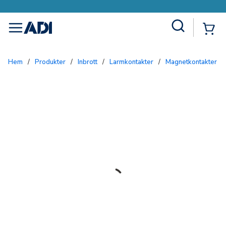
Site Search
{0
menu
Hem
/
Produkter
/
Inbrott
/
Larmkontakter
/
Magnetkontakter