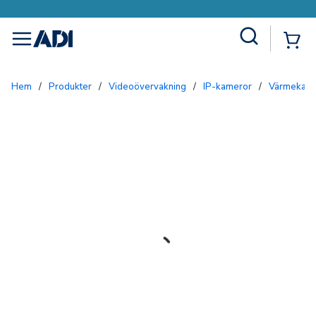
Site Search
{0
menu
Hem
/
Produkter
/
Videoövervakning
/
IP-kameror
/
Värmekam