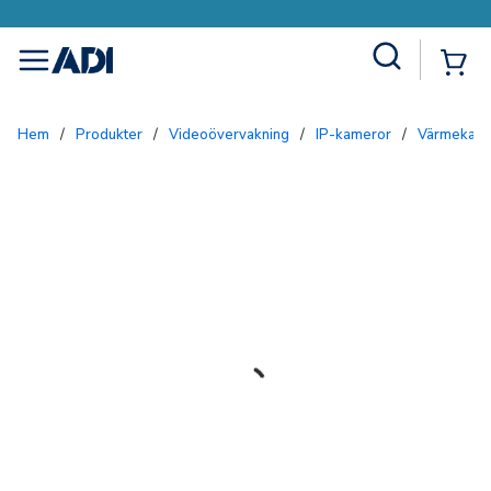
Site Search
{0
menu
Hem
/
Produkter
/
Videoövervakning
/
IP-kameror
/
Värmekam