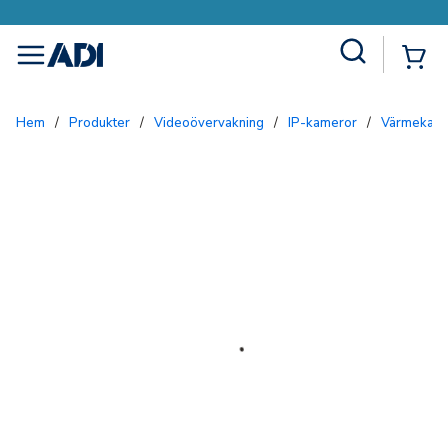
Site Search
{0
menu
Hem
/
Produkter
/
Videoövervakning
/
IP-kameror
/
Värmekam