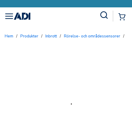
Site Search
{0
menu
Hem
/
Produkter
/
Inbrott
/
Rörelse- och områdessensorer
/
IR