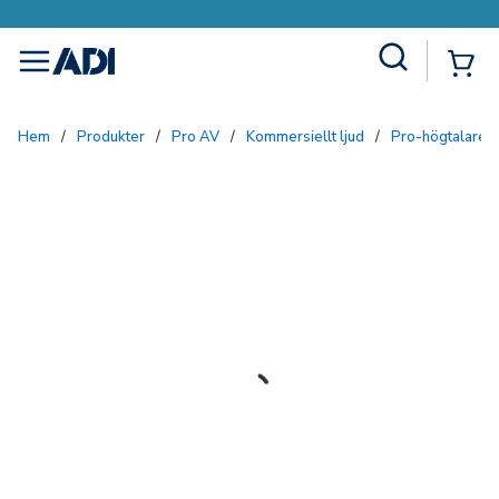
Site Search
{0
menu
Hem
/
Produkter
/
Pro AV
/
Kommersiellt ljud
/
Pro-högtalare