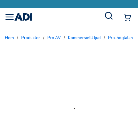
Site Search
{0
menu
Hem
/
Produkter
/
Pro AV
/
Kommersiellt ljud
/
Pro-högtalare