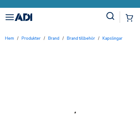
Site Search
{0
menu
Hem
/
Produkter
/
Brand
/
Brand tillbehör
/
Kapslingar