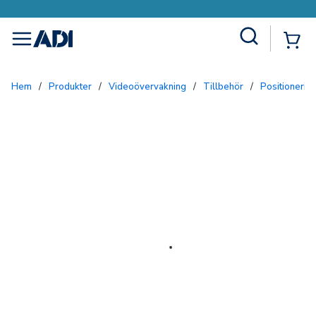
Site Search
{0
menu
Hem
/
Produkter
/
Videoövervakning
/
Tillbehör
/
Positioneri