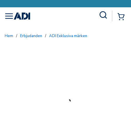
Site Search
{0
menu
Hem
/
Erbjudanden
/
ADI Exklusiva märken