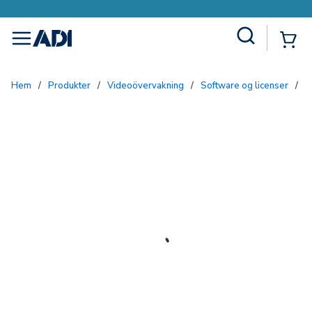
Site Search
{0
menu
Hem
/
Produkter
/
Videoövervakning
/
Software og licenser
/