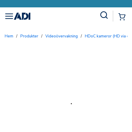
Site Search
{0
menu
Hem
/
Produkter
/
Videoövervakning
/
HDoC kameror (HD via co