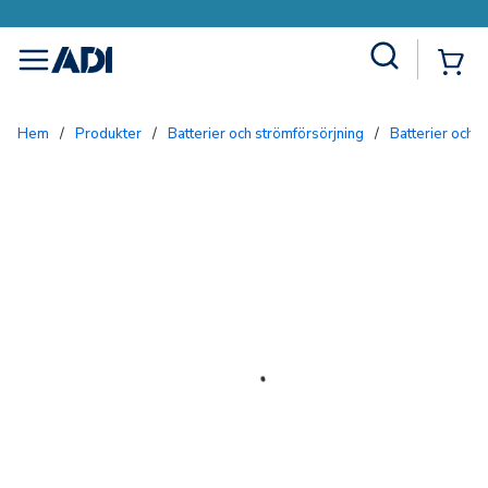
Site Search
{0
menu
Hem
/
Produkter
/
Batterier och strömförsörjning
/
Batterier och 