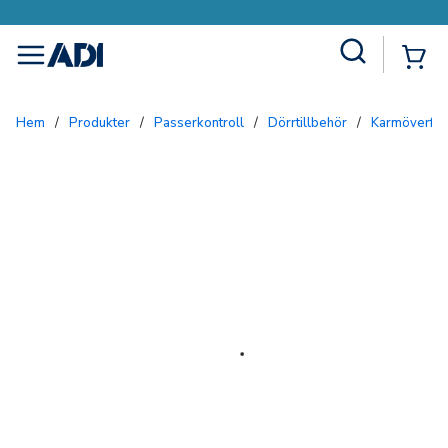
Site Search
{0
menu
Hem
/
Produkter
/
Passerkontroll
/
Dörrtillbehör
/
Karmöverför