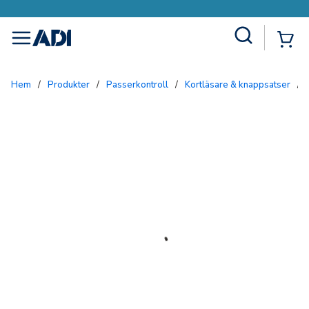
Site Search
{0
menu
Hem
/
Produkter
/
Passerkontroll
/
Kortläsare & knappsatser
/