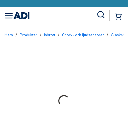
Site Search
{0
menu
Hem
/
Produkter
/
Inbrott
/
Chock- och ljudsensorer
/
Glaskros