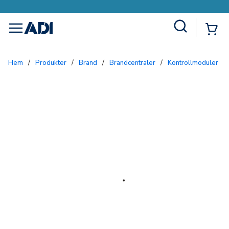
Site Search
{0
menu
Hem
/
Produkter
/
Brand
/
Brandcentraler
/
Kontrollmoduler