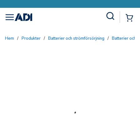
Site Search
{0
menu
Hem
/
Produkter
/
Batterier och strömförsörjning
/
Batterier och 