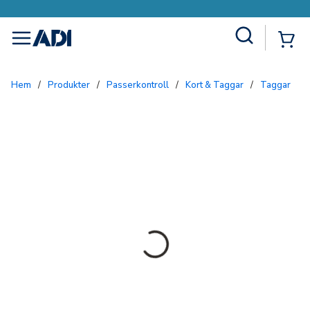
Site Search
{0
menu
Hem
/
Produkter
/
Passerkontroll
/
Kort & Taggar
/
Taggar