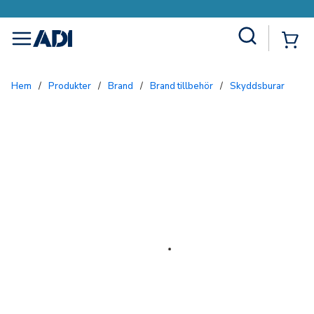
Site Search
{0
menu
Hem
/
Produkter
/
Brand
/
Brand tillbehör
/
Skyddsburar