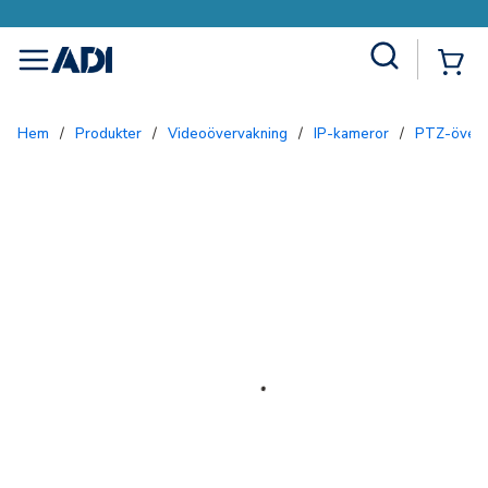
Site Search
{0
menu
Hem
/
Produkter
/
Videoövervakning
/
IP-kameror
/
PTZ-över