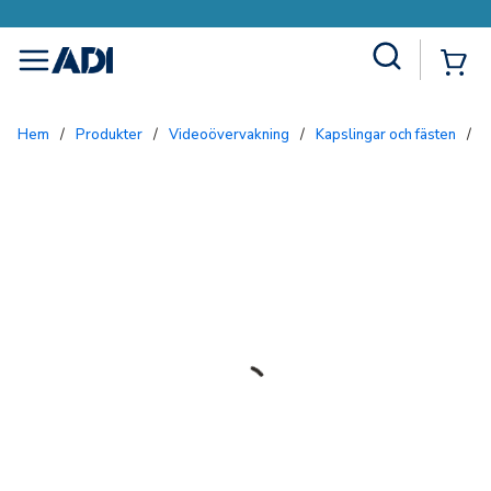
Site Search
{0
menu
Hem
/
Produkter
/
Videoövervakning
/
Kapslingar och fästen
/