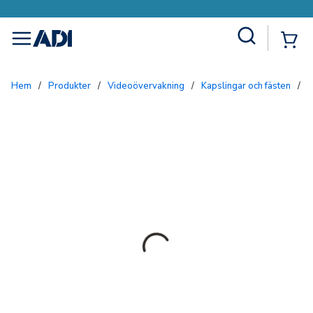
Site Search
{0
menu
Hem
/
Produkter
/
Videoövervakning
/
Kapslingar och fästen
/