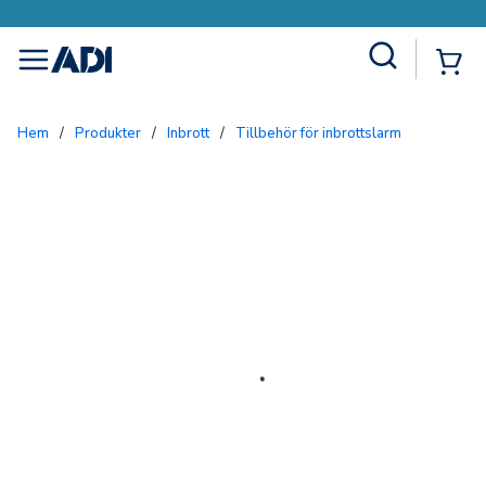
Site Search
{0
menu
Hem
/
Produkter
/
Inbrott
/
Tillbehör för inbrottslarm