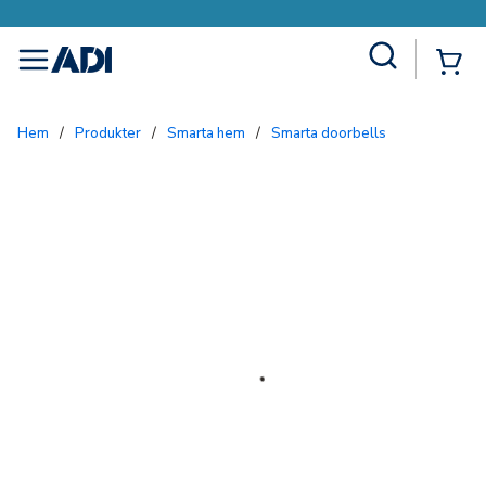
Site Search
{0
menu
Hem
/
Produkter
/
Smarta hem
/
Smarta doorbells